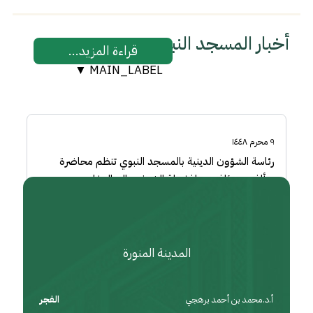
أخبار المسجد النبوي
قراءة المزيد...
▼
MAIN_LABEL
MAIN_LABEL
٩ محرم ١٤٤٨
رئاسة الشؤون الدينية بالمسجد النبوي تنظم محاضرة
«يألفون ويؤلفون» لفضيلة الشيخ صالح المغامسي
جدا
الأئ
المدينة المنورة
أ.د.محمد بن أحمد برهجي
الفجر