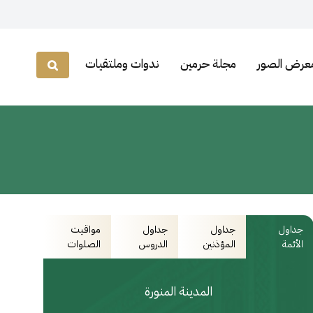
عرض الصور
مجلة حرمين
ندوات وملتقيات
جداول
جداول
جداول
مواقيت
الأئمة
المؤذنين
الدروس
الصلوات
المدينة المنورة