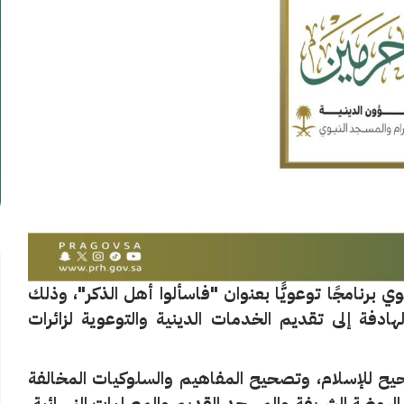
وي برنامجًا توعويًّا بعنوان "فاسألوا أهل الذكر"، وذلك
هادفة إلى تقديم الخدمات الدينية والتوعوية لزائرات
لصحيح للإسلام، وتصحيح المفاهيم والسلوكيات المخالفة
ي الروضة الشريفة والمسجد القديم والمصليات النسائية،