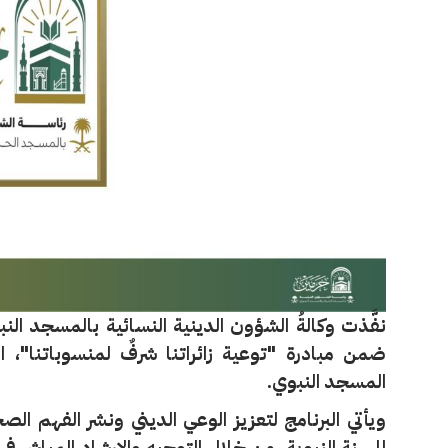
نفَّذت وكالةُ الشؤون الدينية النسائية بالمسجد النب
ضمن مبادرة "توعية زائراتنا شرفٌ لمنسوباتنا"، ال
المسجد النبوي.
ويأتي البرنامج لتعزيز الوعي الديني ونشر الفهم ا
للسنة النبوية، من خلال التوجيه والإرشاد المباشر ف