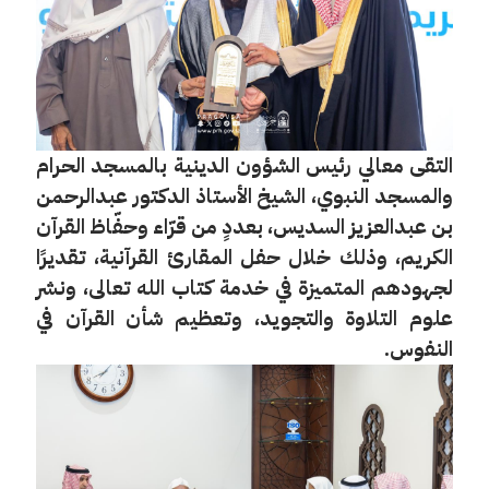
التقى معالي رئيس الشؤون الدينية بالمسجد الحرام
والمسجد النبوي، الشيخ الأستاذ الدكتور عبدالرحمن
بن عبدالعزيز السديس، بعددٍ من قرّاء وحفّاظ القرآن
الكريم، وذلك خلال حفل المقارئ القرآنية، تقديرًا
لجهودهم المتميزة في خدمة كتاب الله تعالى، ونشر
علوم التلاوة والتجويد، وتعظيم شأن القرآن في
النفوس.