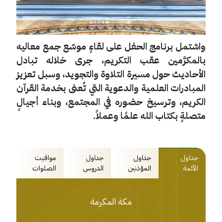
واشتمل برنامج الحفل على لقاءٍ موسّع جمع معاليه
بالمكرَّمين عقب التكريم، جرى خلاله تبادل
الأحاديث حول مسيرة التلاوة والتجويد، وسبل تعزيز
المبادرات العلمية والدعوية التي تُعنى بخدمة القرآن
الكريم، وترسيخ حضوره في المجتمع، وبناء أجيالٍ
متصلةٍ بكتاب الله علمًا وعملاً.
جداول
جداول
جداول
مواقيت
الأئمة
المؤذنين
الدروس
الصلوات
مكة المكرمة