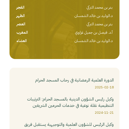
بدر بن محمد التركي
الفجر
د.الوليد بن خالد الشمسان
الظهر
بدر بن محمد التركي
العصر
أ.د. فيصل بن جميل غزاوي
المغرب
د.الوليد بن خالد الشمسان
العشاء
المزيد...
⁧‫الدورة العلمية الرمضانية‬⁩ في رحاب ⁧‫المسجد الحرام‬⁩
2025-02-18
وكيل رئيس الشؤون الدينية بالمسجد الحرام: الترتيبات
التنظيمية نقلة نوعية في خدمات الحرمين الشريفين
2024-11-21
وكيل الرئيس للشؤون العلمية والتوجيهية يستقبل فريق