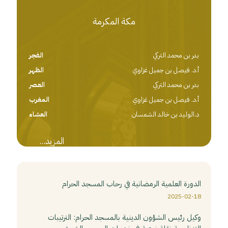
مكة المكرمة
بدر بن محمد التركي
الفجر
أ.د. فيصل بن جميل غزاوي
الظهر
بدر بن محمد التركي
العصر
أ.د. فيصل بن جميل غزاوي
المغرب
د.الوليد بن خالد الشمسان
العشاء
المزيد...
⁧‫الدورة العلمية الرمضانية‬⁩ في رحاب ⁧‫المسجد الحرام‬⁩
2025-02-18
وكيل رئيس الشؤون الدينية بالمسجد الحرام: الترتيبات