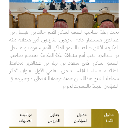
تحت رعاية صاحب السمو الملكي الأمير خالد بن فيصل بن
عبدالعزيز مستشار خادم الحرمين الشريفين أمير منطقة مكة
المكرمة، افتتح صاحب السمو الملكي الأمير سعود بن مشعل
بن عبدالعزيز نائب أمير منطقة مكة المكرمة، بحضور صاحب
السمو الملكي الأمير سعود بن نهار بن عبدالعزيز محافظ
الطائف، مساء الثلاثاء، الملتقى العلمي الأول بعنوان "مآثر
سماحة الشيخ عبدالله بن حميد -رحمه الله تعالى - وجهوده في
الشؤون الدينية بالمسجد الحرام".
جداول
جداول
جداول
مواقيت
الأئمة
المؤذنين
الدروس
الصلوات